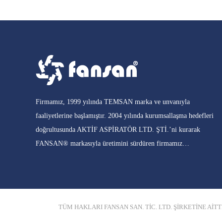
Firmamız, 1999 yılında TEMSAN marka ve unvanıyla
faaliyetlerine başlamıştır. 2004 yılında kurumsallaşma hedefleri
doğrultusunda AKTİF ASPİRATÖR LTD. ŞTİ.’ni kurarak
FANSAN® markasıyla üretimini sürdüren firmamız…
TÜM HAKLARI FANSAN SAN. TİC. LTD. ŞİRKETİNE AİTT